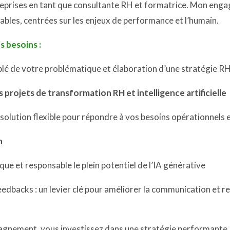
treprises en tant que consultante RH et formatrice. Mon eng
ables, centrées sur les enjeux de performance et l’humain.
s besoins :
iblé de votre problématique et élaboration d’une stratégie RH
ojets de transformation RH et intelligence artificielle
 solution flexible pour répondre à vos besoins opérationnels 
n
que et responsable le plein potentiel de l’IA générative
eedbacks : un levier clé pour améliorer la communication et r
gnement, vous investissez dans une stratégie performante, 