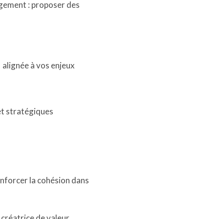
agement : proposer des
 alignée à vos enjeux
et stratégiques
enforcer la cohésion dans
créatrice de valeur