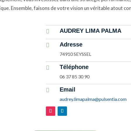
que. Ensemble, faisons de votre vision un véritable atout con
AUDREY LIMA PALMA

Adresse

74910 SEYSSEL
Téléphone

06 37 85 30 90
Email

audrey.limapalma@pulsentia.com