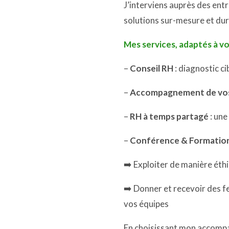
J’interviens auprès des en
solutions sur-mesure et dur
Mes services, adaptés à vo
–
Conseil RH
: diagnostic c
–
Accompagnement de vos pr
–
RH à temps partagé
: une
–
Conférence & Formatio
➡️ Exploiter de manière éthi
➡️ Donner et recevoir des f
vos équipes
En choisissant mon accompa