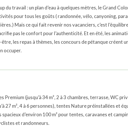
oup du travail : un plan d’eau à quelques mètres, le Grand Colo
ivités pour tous les goûts ( randonnée, vélo, canyoning, par
ières.) Mais ce qui fait revenir nos vacanciers, c’est l’équilib
crifie pas le confort pour l’authenticité. Et en été, les animati
n-être, les repas à thèmes, les concours de pétanque créent u
en occuper.
 Premium (jusqu’à 34 m², 2 à 3 chambres, terrasse, WC pri
à 27 m², 4 à 6 personnes), tentes Nature préinstallées et é
spacieux d’environ 100 m² pour tentes, caravanes et campin
cyclistes et randonneurs.