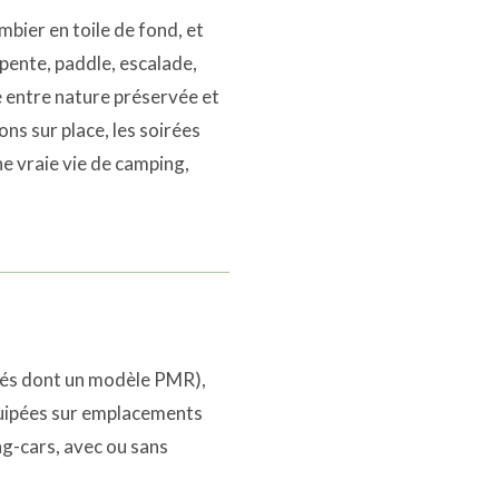
mbier en toile de fond, et
apente, paddle, escalade,
re entre nature préservée et
ons sur place, les soirées
ne vraie vie de camping,
vés dont un modèle PMR),
quipées sur emplacements
g-cars, avec ou sans