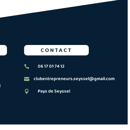
CONTACT
06 17 01 74 12

clubentrepreneurs.seyssel@gmail.com

é
Pays de Seyssel
